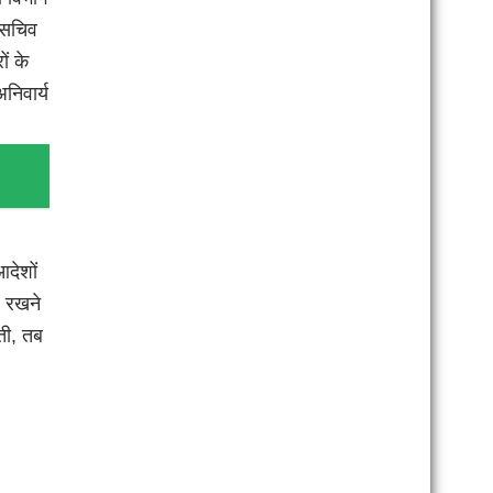
त सचिव
ों के
निवार्य
आदेशों
ए रखने
ती, तब