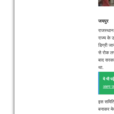
जयपुर
राजस्थान 
राज्य के 
डिग्री जा
से रोक लगा
बाद सरका
था.
ये भी पढ़े
अक्षय ऊर
इस समिति 
बनाकर मे