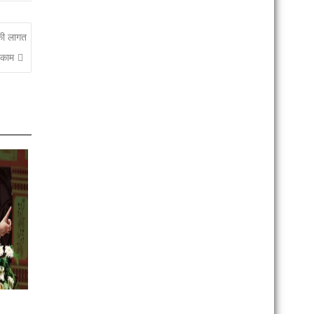
 की लागत
 काम