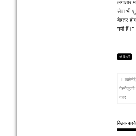
लगातार मा
सेवा भी श
बेहतर हो
गयी हैं।"
नई दिल्ली
खामेनेई
गैरमौजूदगी 
दरार
क्लिक करके इन