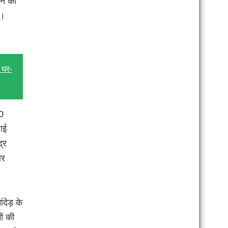
ाने की
ी।
 घर-
00
लाई
द्र
और
देड़ के
ों की