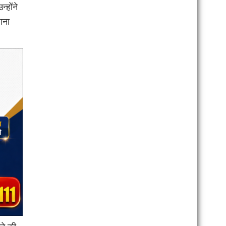
्होंने
ाना