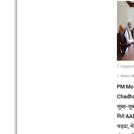
August 8
News Wri
PM Mo
Chadha
सुबह-सुब
मिले AA
चड्ढा, भ