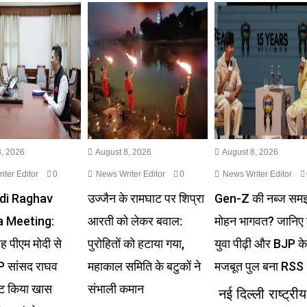
, 2026
August 8, 2026
August 8, 2026
ter Editor
0
News Writer Editor
0
News Writer Editor
di Raghav
उज्जैन के रामघाट पर शिप्रा
Gen-Z की नब्ज सम
 Meeting:
आरती को लेकर बवाल:
मोहन भागवत? जानिए 
ह पीएम मोदी से
पुरोहितों को हटाया गया,
युवा पीढ़ी और BJP क
P सांसद राघव
महाकाल समिति के बटुकों ने
मजबूत पुल बना RSS
ेंट किया खास
संभाली कमान
नई दिल्ली राष्ट्रीय