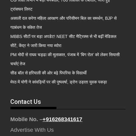
CG शिक्षा विभाग में बड़ा फेरबदल, 700 शिक्षकों के तबादले; जारी हुई
ट्रांसफर लिस्ट
अकाली दल करेगा महिला आरक्षण और परिसीमन बिल का समर्थन, BJP से
गठबंधन के संकेत तेज
MBBS सीटों पर बड़ा अपडेट! NEET सीट मैट्रिक्स से भी बढ़ीं मेडिकल
सीटें, केंद्र ने जारी किया नया ब्योरा
PM मोदी से राघव चड्ढा की मुलाकात, पंजाब में ‘बिग रोल’ को लेकर सियासी
चर्चाएं तेज
सीड बॉल से हरियाली की ओर बढ़े पिपरिया के विद्यार्थी
मेरठ में योगी ने कांवड़ियों पर की पुष्पवर्षा, ड्रोन उड़ाता युवक पकड़ा
Contact Us
Mobile No. –
+916268341617
Advertise With Us