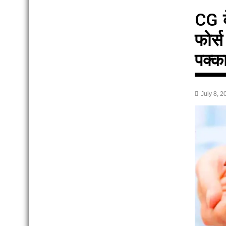
CG क
फोर्
पक्का
July 8, 2