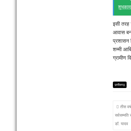
शुभकाम
इसी तरह स
आवास बनान
प्रशासन 
शम्मी आबि
ग्रामीण 
छत्तीसगढ़
तीस वर्
सर्वसम्मति 
डॉ. यादव