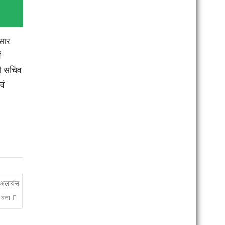
ुसार
ं
ी सचिव
वं
 अलायंस
 बना