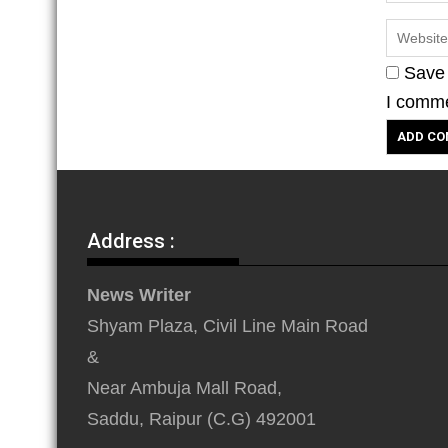
Save 
I comm
Address :
News Writer
Shyam Plaza, Civil Line Main Road
&
Near Ambuja Mall Road,
Saddu, Raipur (C.G) 492001