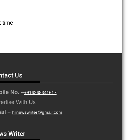
t time
ntact Us
ile No. –
+916268341617
ertise With Us
ail –
hrnewswriter@gmail.com
ws Writer