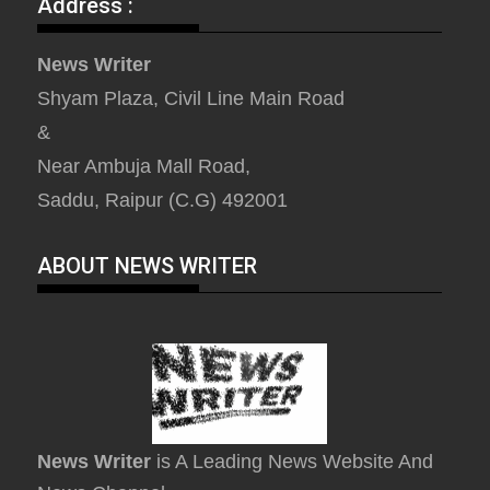
Address :
News Writer
Shyam Plaza, Civil Line Main Road
&
Near Ambuja Mall Road,
Saddu, Raipur (C.G) 492001
ABOUT NEWS WRITER
News Writer
is A Leading News Website And