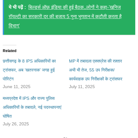
ये भी पढ़ें :
बिल्डर्स ऑफ़ इंडिया की हुई बैठक..लोगों ने कहा-'खनिज
रॉयल्टी का सरकारी दर की बजाय 5 गुना भुगतान में कटौती करता है
विभाग'
Related
छत्तीसगढ़ के 8 IPS अधिकारियों का
MP में तबादला एक्सप्रेस की रफ़्तार
ट्रांसफर, अब ‘खतरनाक’ जगह हुई
अभी भी तेज, 55 उप निरीक्षक/
पोस्टिंग
कार्यवाहक उप निरीक्षकों के ट्रांसफर
June 11, 2025
July 11, 2025
मध्यप्रदेश में IPS और राज्य पुलिस
अधिकारियों के तबादले, नई पदस्थापनाएं
घोषित
July 26, 2025