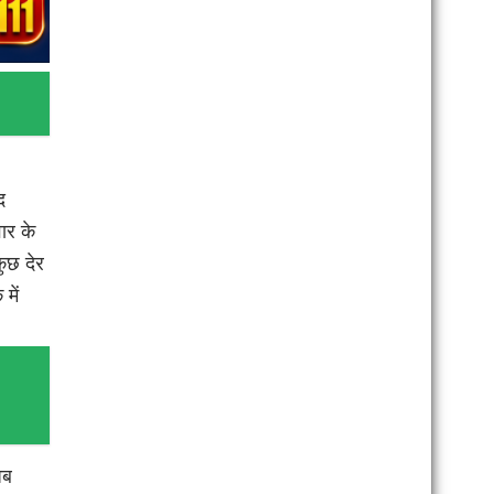
द
ार के
ुछ देर
में
अब