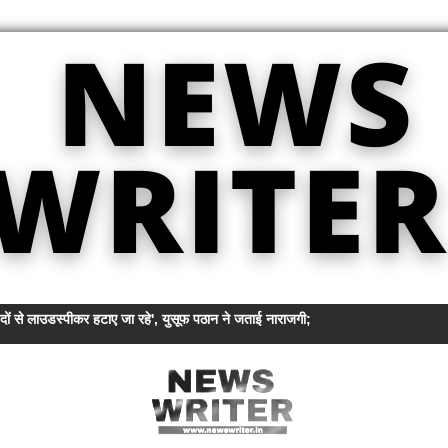
िदों से लाउडस्पीकर हटाए जा रहे', युसूफ पठान ने जताई नाराजगी; अमित शाह से की हस्तक्षेप क