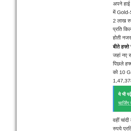
अपने हाई 
में Gold-
2 लाख रुप
प्रति किल
होती नज
बीते हफ्त
जहां नए स
पिछले हफ्
को 10 Gr
1,47,378
ये भी पढ़े
चार्जिं
वहीं चांद
रुपये प्र