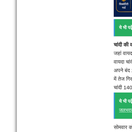
ये भी पढ़े
चांदी की 
जहां वायद
वायदा चा
अपने बंद 
में तेज ग
चांदी 14
ये भी पढ़े
जलभराव
सोमवार को