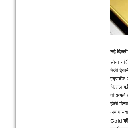
नई दिल्ली
सोना-चांद
तेजी देखन
एक्सचेंज 
फिसल गईं.
तो अगले ह
होती दिख
अब वायदा 
Gold की