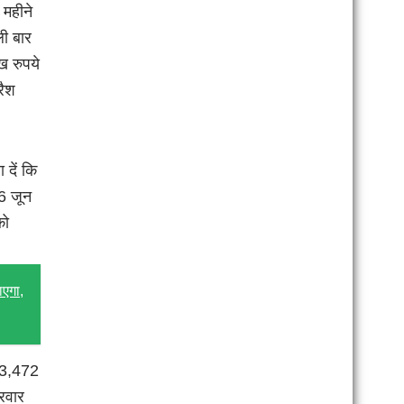
 महीने
ली बार
ख रुपये
रैश
 दें कि
26 जून
को
ाएगा,
,23,472
्रवार