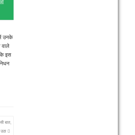
हुआ
ें उनके
 वाले
 कि इस
 निधन
सी बात,
ज उठा