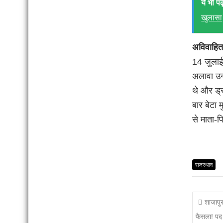
ये भी पढ़े
खुलासा
अविवाहित 
14 जुलाई
अलावा उन
थे और ड्
बार बेटा 
से माता-प
राजस्थान
शाजापुर
फैसला! पद 