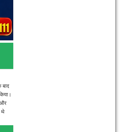
े बाद
 किया।
आ और
 थे