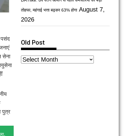
DA Hike: 8वें वेतन आयोग से पहले कर्मचारियों को बड़ा
August 7,
तोहफा, महंगाई भत्ता बढ़कर 63% होगा
2026
 पसंद
Old Post
जनाएं
 सेना
युसेना
ीं
ानीय
े
 पुत्र
ला,