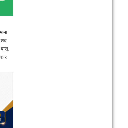
मामा
ा शव
 बास,
्कार