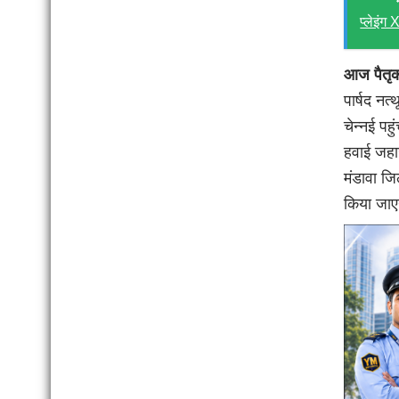
प्लेइंग 
आज पैतृक 
पार्षद नत
चेन्नई पहु
हवाई जहाज
मंडावा जि
किया जा