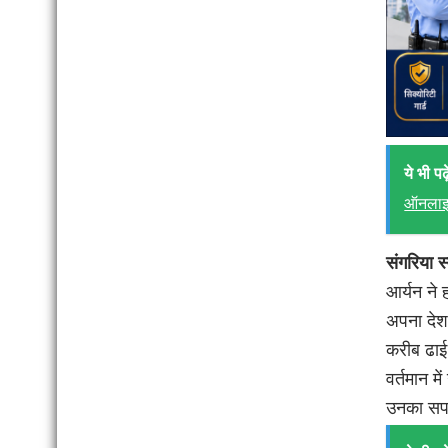
ये भी पढ़े
ऑनलाइन
संगरिया स्
आर्यन ने 
अपना देश 
करीब ढाई 
वर्तमान म
उनका सपन