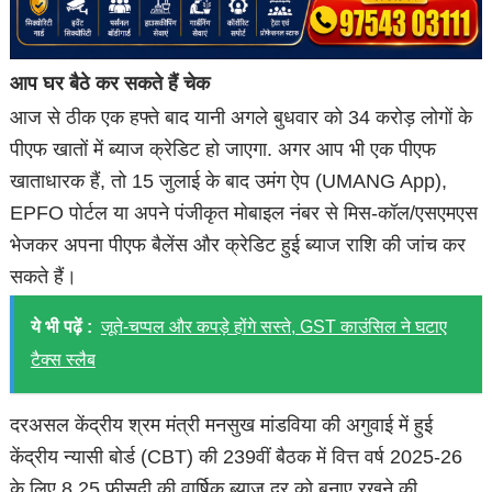
आप घर बैठे कर सकते हैं चेक
आज से ठीक एक हफ्ते बाद यानी अगले बुधवार को 34 करोड़ लोगों के
पीएफ खातों में ब्याज क्रेडिट हो जाएगा. अगर आप भी एक पीएफ
खाताधारक हैं, तो 15 जुलाई के बाद उमंग ऐप (UMANG App),
EPFO पोर्टल या अपने पंजीकृत मोबाइल नंबर से मिस-कॉल/एसएमएस
भेजकर अपना पीएफ बैलेंस और क्रेडिट हुई ब्याज राशि की जांच कर
सकते हैं।
ये भी पढ़ें :
जूते-चप्पल और कपड़े होंगे सस्ते, GST काउंसिल ने घटाए
टैक्स स्लैब
दरअसल केंद्रीय श्रम मंत्री मनसुख मांडविया की अगुवाई में हुई
केंद्रीय न्यासी बोर्ड (CBT) की 239वीं बैठक में वित्त वर्ष 2025-26
के लिए 8.25 फीसदी की वार्षिक ब्याज दर को बनाए रखने की