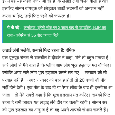
इसमें वह यह कहते नजर आ रहे हैं कि लड़ाई लंबी चलने वाली है और
इसलिए सोनम वांगचुक को छोड़कर बाकी सदस्यों को अनशन नहीं
करना चाहिए, उन्हें फिट रहने की जरूरत है।
ये भी पढ़ें :
कर्नाटक: शृंगेरी सीट पर 3 साल बाद री-काउंटिंग, BJP का
दावा- कांग्रेस से 56 वोट ज्यादा मिले
लड़ाई लंबी चलेगी, सबको फिट रहना है: दीपेक
एक यूट्यूब चैनल से बातचीत में दीपके ने कहा, 'मैंने तो बहुत मनाया है।
सारे लोगों से मैंने कहा है कि प्लीज आप लोग भूख हड़ताल मत कीजिए।
क्योंकि अगर सारे लोग भूख हड़ताल करने लग गए… सरकार को तो
परवाह नहीं है। अगर सरकार को परवाह होती तो 20 बच्चों की मौत
नहीं होने देती। एक मौत के बाद ही या पेपर लीक के बाद ही इस्तीफा आ
जाता। तो मैंने सबसे कहा है कि भूख हड़ताल मत करिए। सबको फिट
रहना है तभी जाकर यह लड़ाई लंबे दौर पर चलती रहेगी। सोनम सर
को भूख हड़ताल का अनुभव है तो वह अपने आपको संभाल सकते हैं।