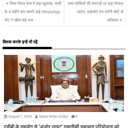
सिया गोयल केस में बड़ा खुलासा, शादी
जब्त मवेशियों की कस्टडी पर बड़ा फैसला
के 4 महीने बाद सामने आई WhatsApp
आएगा, हाईकोर्ट तय करेगी कोर्ट के
चैट ने खोले कई राज
अधिकार
क्लिक करके इन्हें भी पढ़ें
August 7, 2026
News Writer Editor
0
एडीबी के सहयोग से ‘अंजोर लाइट’ तकनीकी सहायता परियोजना को