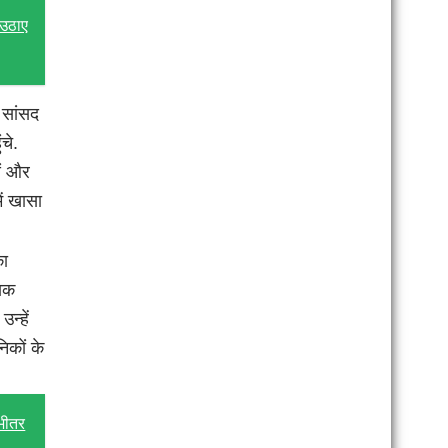
 उठाए
स सांसद
चे.
ओं और
ें खासा
का
ायक
न्हें
निकों के
 भीतर