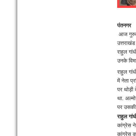
पंतनगर
आज गुरुवा
उत्तराखंड 
राहुल गां
उनके विम
राहुल गां
में नेता प
पर थोड़ी 
था. अल्मो
पर उसकी 
राहुल गां
कांग्रेस न
कांग्रेस 