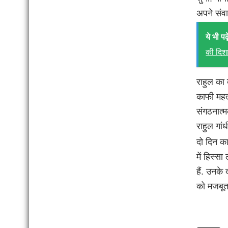
अपने संव
ये भी पढ़े
की दिशा
राहुल का 
काफी महत्
संगठनात्म
राहुल गां
दो दिन का
में हिस्स
हैं. उनके 
को मजबूत