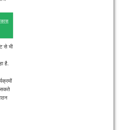
 विकास
टि से भी
ा है.
यक्रमों
र सकते
संगठन