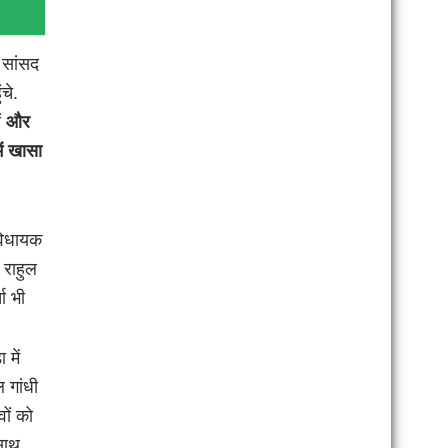
स सांसद
चे.
ं
और
ें खासा
 विधायक
 राहुल
ता भी
ा।
 में
 गांधी
ों को
 साथ