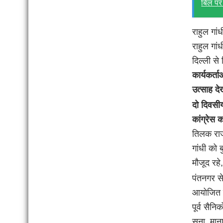
बिल पर
राहुल गां
राहुल गां
दिल्ली से 
कार्यकर्त
उत्साह द
दो दिवसीय 
कांग्रेस क
तिलक राज 
गांधी को ब
मौजूद रहे
पंतनगर से
आयोजित पू
पूर्व सैन
सुना. मान