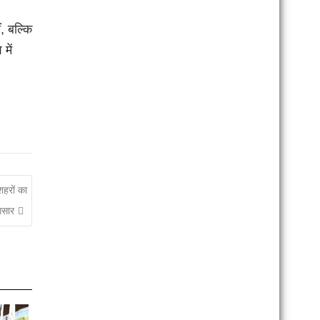
, बल्कि
में
शहरों का
आसार