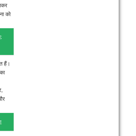
िलकर
वना को
न;
त हैं।
 का
र,
 और
ा