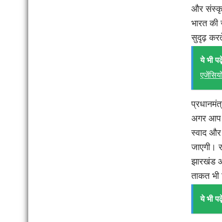
और संस्कृ
भारत की ज
सुदृढ़ करत
ये भी पढ़े
एजेंसिय
प्रधानमंत
अगर आप उ
स्वाद और 
जाएगी। र
झारखंड और
ताकत भी 
ये भी पढ़े