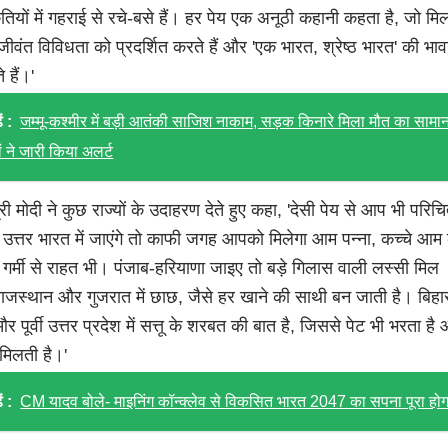
तियों में गहराई से रचे-बसे हैं। हर पेय एक अनूठी कहानी कहता है, जो म
ीवंत विविधता को प्रदर्शित करते हैं और 'एक भारत, श्रेष्ठ भारत' की भा
े हैं।'
ं :
जम्मू‑कश्मीर में बड़ी आतंकी साजिश नाकाम, सड़क किनारे मिला मौत का सामा
ों ने जारी किया अलर्ट
्री मोदी ने कुछ राज्यों के उदाहरण देते हुए कहा, 'देसी पेय से आप भी परिचि
त्तर भारत में जाएंगे तो काफी जगह आपको मिलेगा आम पन्ना, कच्चे आम
गर्मी से राहत भी। पंजाब-हरियाणा जाइए तो बड़े गिलास वाली लस्सी मिल
ाजस्थान और गुजरात में छाछ, जैसे हर खाने की साथी बन जाती है। बिहा
 पूर्वी उत्तर प्रदेश में सत्तू के शरबत की बात है, जिससे पेट भी भरता है
मिलती है।'
ं :
CM यादव बोले- माइनिंग कॉन्क्लेव से विकसित भारत 2047 का सपना पूरा होग