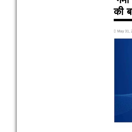
की ब
May 31, 