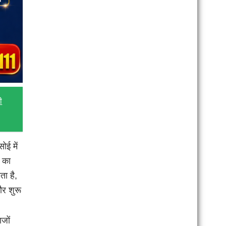
ी
ोई में
ई का
ा है,
ौर शुरू
ाजों