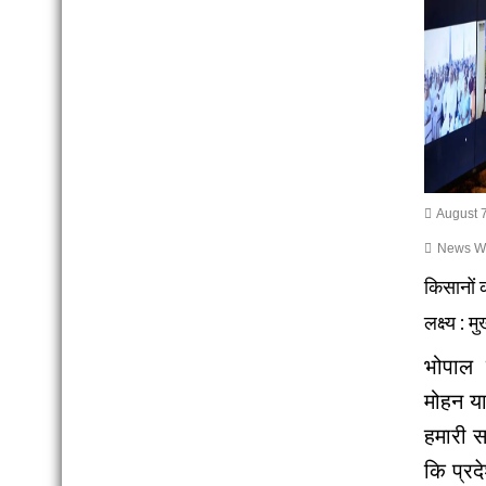
August 7
News Wri
किसानों 
लक्ष्य : म
भोपाल म
मोहन या
हमारी स
कि प्रद