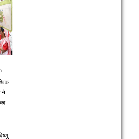
0
्विक
 ने
 का
िष्णु