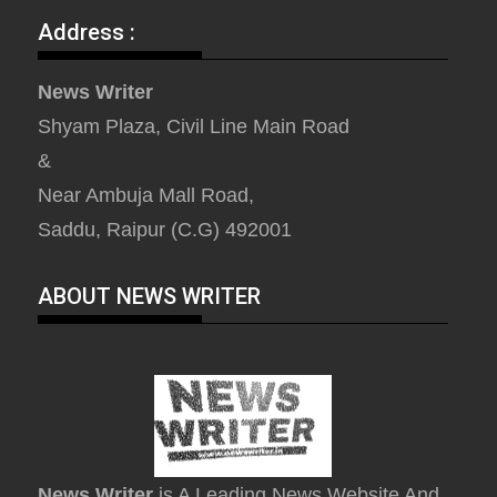
Address :
News Writer
Shyam Plaza, Civil Line Main Road
&
Near Ambuja Mall Road,
Saddu, Raipur (C.G) 492001
ABOUT NEWS WRITER
News Writer
is A Leading News Website And