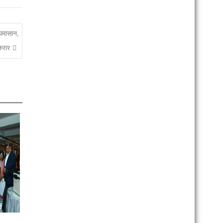
 घमासान,
करार