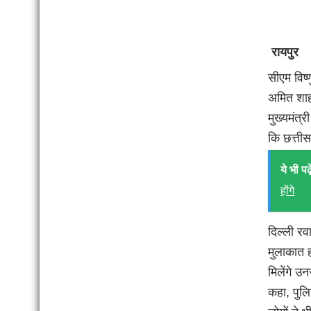
रायपुर
सीएम विष्
अमित शाह, 
मुख्यमंत्
कि छत्तीसग
ये भी पढ़े
होंगे
दिल्ली रव
मुलाकात ह
मिलेंगे उन
कहा, पुल