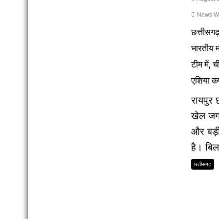
News Wri
छत्तीसगढ
भारतीय म
टीम में, च
एशिया कप
रायपुर 
खेल ज
और बड़
है। बिल
छत्तीसगढ़