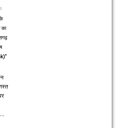
0
के
म का
सगढ़
ोष
k)”
ान
गस्त
पर
...