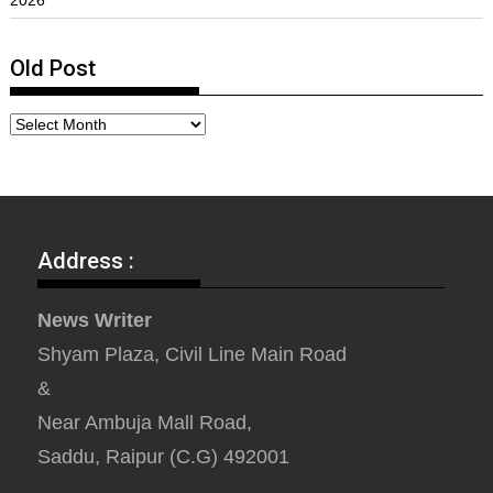
Old Post
Address :
News Writer
Shyam Plaza, Civil Line Main Road
&
Near Ambuja Mall Road,
Saddu, Raipur (C.G) 492001