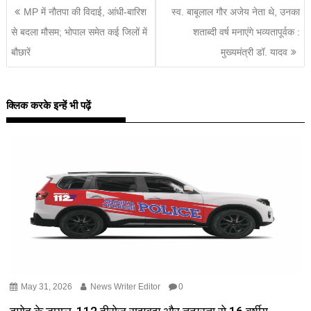
MP में नौतपा की विदाई, आंधी-बारिश
स्व. बाबूलाल गौर अजेय नेता थे, उनका
से बदला मौसम; भोपाल समेत कई जिलों में
शताब्दी वर्ष मनाएंगे भव्यतापूर्वक :
बौछारें
मुख्यमंत्री डॉ. यादव
क्लिक करके इन्हें भी पढ़ें
May 31, 2026
News Writer Editor
0