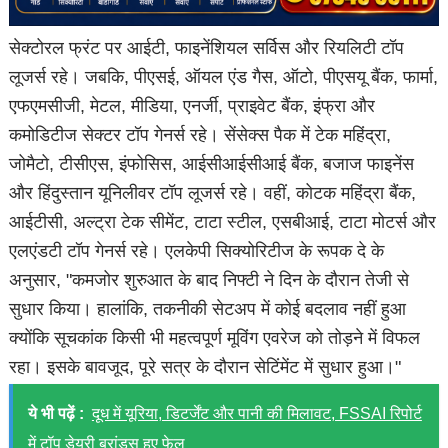
सेक्टोरल फ्रंट पर आईटी, फाइनेंशियल सर्विस और रियलिटी टॉप
लूजर्स रहे। जबकि, पीएसई, ऑयल एंड गैस, ऑटो, पीएसयू बैंक, फार्मा,
एफएमसीजी, मेटल, मीडिया, एनर्जी, प्राइवेट बैंक, इंफ्रा और
कमोडिटीज सेक्टर टॉप गेनर्स रहे। सेंसेक्स पैक में टेक महिंद्रा,
जोमैटो, टीसीएस, इंफोसिस, आईसीआईसीआई बैंक, बजाज फाइनेंस
और हिंदुस्तान यूनिलीवर टॉप लूजर्स रहे। वहीं, कोटक महिंद्रा बैंक,
आईटीसी, अल्ट्रा टेक सीमेंट, टाटा स्टील, एसबीआई, टाटा मोटर्स और
एलएंडटी टॉप गेनर्स रहे। एलकेपी सिक्योरिटीज के रूपक दे के
अनुसार, "कमजोर शुरुआत के बाद निफ्टी ने दिन के दौरान तेजी से
सुधार किया। हालांकि, तकनीकी सेटअप में कोई बदलाव नहीं हुआ
क्योंकि सूचकांक किसी भी महत्वपूर्ण मूविंग एवरेज को तोड़ने में विफल
रहा। इसके बावजूद, पूरे सत्र के दौरान सेटिंमेंट में सुधार हुआ।"
ये भी पढ़ें :
दूध में यूरिया, डिटर्जेंट और पानी की मिलावट, FSSAI रिपोर्ट
में टॉप डेयरी ब्रांड्स हुए फेल