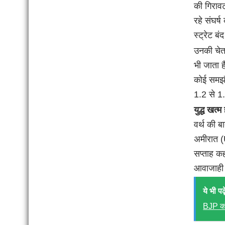
की गिराव
रहे संघर्
स्ट्रेट ब
उनकी चेता
भी जाता ह
कोई समझौ
1.2 से 1.
युद्ध खत्
वर्थ की ब
अमीरात (
सप्ताह कह
आवाजाही 
ये भी पढ़े
BJP को