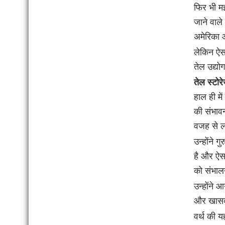
फिर भी मई
जाने वाले
अमेरिका 
लेकिन ऐस
तेल उद्यो
तेल स्टोर
हाल ही मे
की संभावन
वजह से ल
उन्होंने ग
है और ऐस
को संभाल
उन्होंने 
और खासकर
वर्थ की य