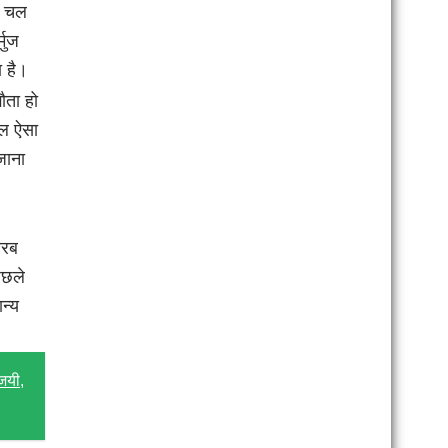
े चल
मुज
ता है।
ौता हो
ाल ऐसा
जाना
अरब
िछले
ान्य
िजयी,