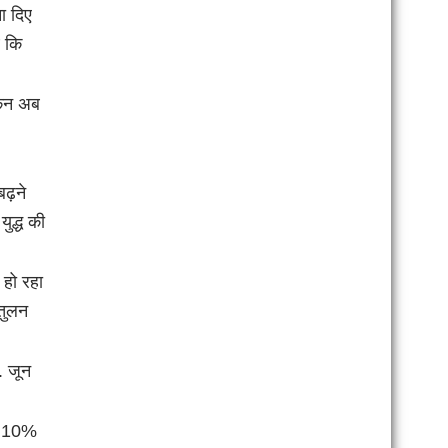
ा दिए
े कि
किन अब
बढ़ने
युद्ध की
म हो रहा
तुलन
. जून
ीब 10%