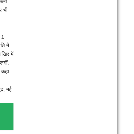
िछली
ार भी
ब 1
ि में
खिर में
लगीं.
र कहा
जूद, मई