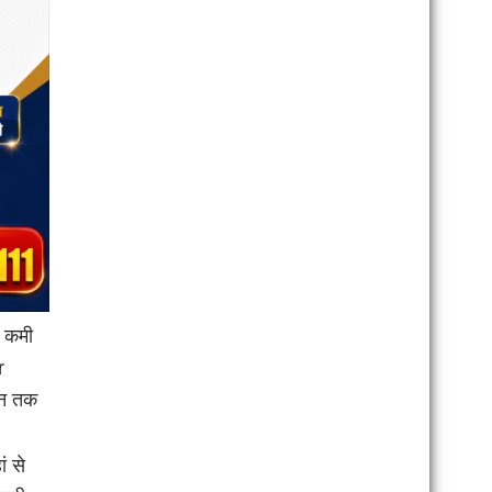
ं कमी
r
ून तक
ं से