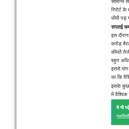
सामान्य स
रिपोर्ट क
धीमी पड़
सप्लाई कम
इस दौरान 
करोड़ बैर
कीमतें ते
बहुत अधिक
इससे मांग
था कि वैश
इसके कुछ 
में वैश्व
ये भी पढ़े
गलतियो