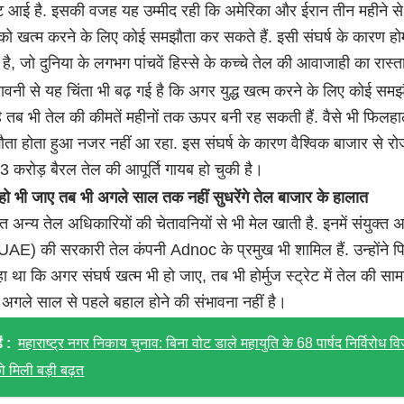
ट आई है. इसकी वजह यह उम्मीद रही कि अमेरिका और ईरान तीन महीने स
ष को खत्म करने के लिए कोई समझौता कर सकते हैं. इसी संघर्ष के कारण होर्
ंद है, जो दुनिया के लगभग पांचवें हिस्से के कच्चे तेल की आवाजाही का रास्
वनी से यह चिंता भी बढ़ गई है कि अगर युद्ध खत्म करने के लिए कोई समझ
ै तब भी तेल की कीमतें महीनों तक ऊपर बनी रह सकती हैं. वैसे भी फिलह
ता होता हुआ नजर नहीं आ रहा. इस संघर्ष के कारण वैश्विक बाजार से रो
3 करोड़ बैरल तेल की आपूर्ति गायब हो चुकी है।
म हो भी जाए तब भी अगले साल तक नहीं सुधरेंगे तेल बाजार के हालात
ात अन्य तेल अधिकारियों की चेतावनियों से भी मेल खाती है. इनमें संयुक्त 
UAE) की सरकारी तेल कंपनी Adnoc के प्रमुख भी शामिल हैं. उन्होंने प
ा था कि अगर संघर्ष खत्म भी हो जाए, तब भी होर्मुज स्ट्रेट में तेल की साम
अगले साल से पहले बहाल होने की संभावना नहीं है।
ं :
महाराष्ट्र नगर निकाय चुनाव: बिना वोट डाले महायुति के 68 पार्षद निर्विरोध व
 मिली बड़ी बढ़त