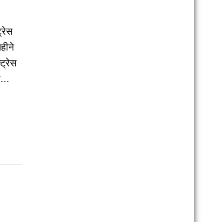
्रेस
हीने
्रेस
...