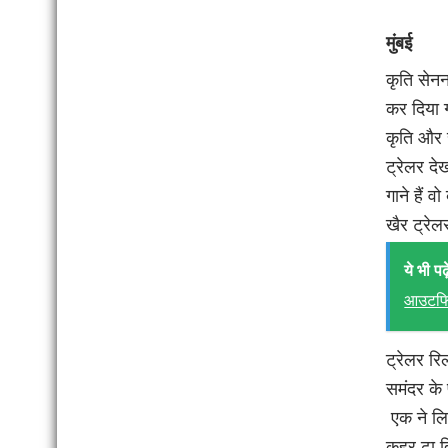
मुंबई
कृति सेनन
कर दिया गय
कृति और र
ट्रेलर दे
गाने हैं व
खैर ट्रेल
ये भी पढ़े
आउटफि
ट्रेलर रि
समंदर के 
एक ने लिख
कहर ढा द