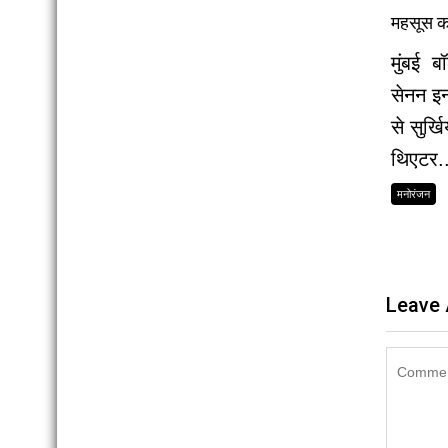
महसूस क
मुंबई ब
सेनन इन
से सुर्खि
थिएटर..
मनोरंजन
Leave