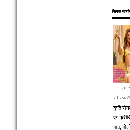
क्लिक करके इन
July 8, 
News Wri
कृति सेन
एग फ्री
बात, बोलीं