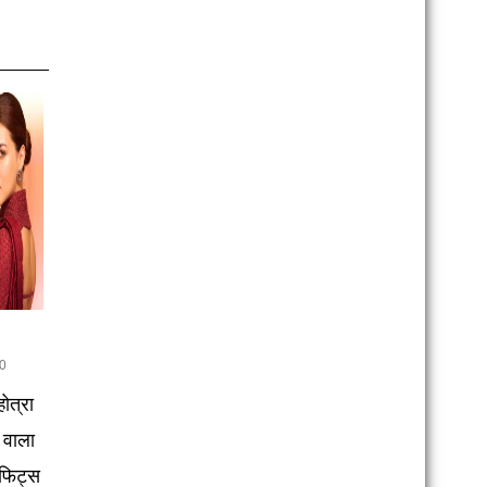
0
होत्रा
 वाला
फिट्स