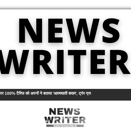
पर 100% टैरिफ को अपनों ने बताया 'आत्मघाती कदम', ट्रंप प्रशासन पर उठे सवाल