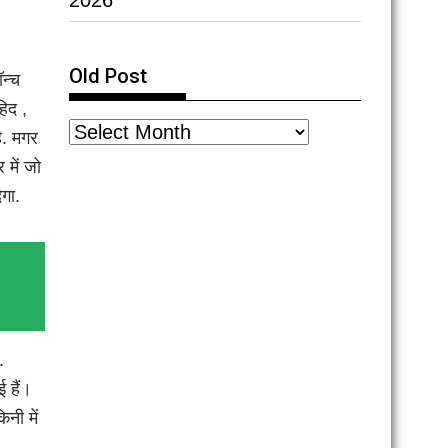
2026
Old Post
न्च
हिद ,
ै. मगर
 में जो
ेगा.
.
ई हैं।
नी में