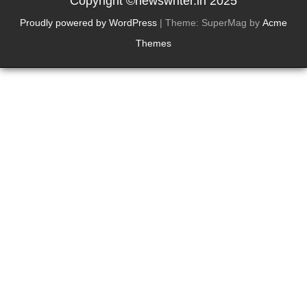
Copyright ©newswriter.in 2025
Proudly powered by WordPress
|
Theme: SuperMag by
Acme
Themes