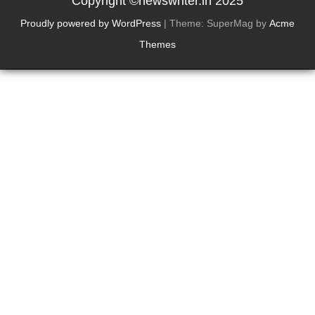
Copyright ©newswriter.in 2025
Proudly powered by WordPress
|
Theme: SuperMag by
Acme
Themes