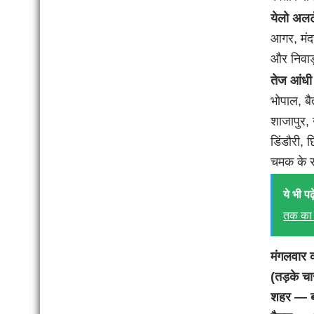
येलो अलर्
आगर, मंदस
और निवाड़
तेज आंधी
भोपाल, बै
शाजापुर,
डिंडौरी, 
चमक के स
ये भी पढ़े
तक का 
मंगलवार 
(तड़के च
शहर — बा