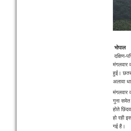
भोपाल
दक्षिण-पश
मंगलवार क
हुई। छतरप
अलावा धार
मंगलवार 
गुना समेत
होते छिंद
हो रही इस
गई है।