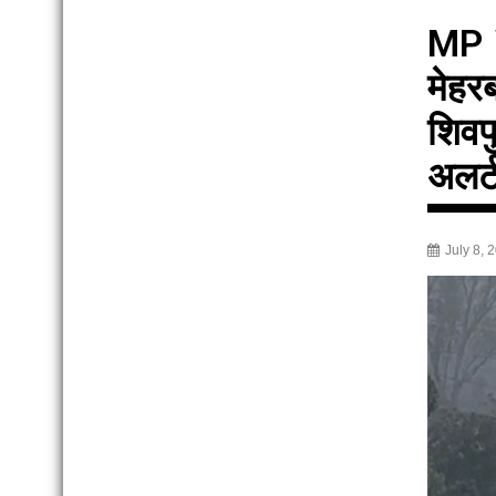
MP W
मेहर
शिवप
अलर्
July 8, 