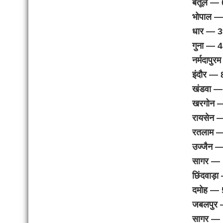
बैतूल — 
भोपाल —
धार — 3
गुना — 4
नर्मदापुर
इंदौर — 
खंडवा —
खरगोन 
रायसेन 
रतलाम —
उज्जैन 
सागर — 
छिंदवाड़
दमोह — 
जबलपुर 
सागर — 