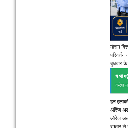
मौसम विज्
परिवर्तन 
बुधवार के
ये भी पढ़े
करेगा मह
इन इलाकों
ऑरेंज अल
ऑरेंज अलर
रफ्तार से