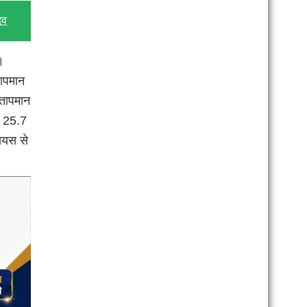
दव
।
तापमान
 तापमान
न 25.7
सियस से