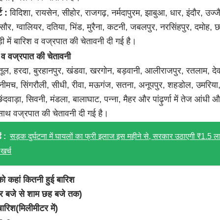
ट :
विदिशा, रायसेन, सीहोर, राजगढ़, नर्मदापुरम, झाबुआ, धार, इंदौर, उज्ज
ौर, ग्वालियर, दतिया, भिंड, मुरैना, कटनी, जबलपुर, नरसिंहपुर, दमोह, 
ी में बारिश व वज्रपात की चेतावनी दी गई है।
 व वज्रपात की चेतावनी
तूल, हरदा, बुरहानपुर, खंडवा, खरगोन, बड़वानी, आलीराजपुर, रतलाम, दे
 नीमच, सिंगरौली, सीधी, रीवा, मऊगंज, सतना, अनूपपुर, शहडोल, उमरिया
छिंदवाड़ा, सिवनी, मंडला, बालाघाट, पन्ना, मैहर और पांढ़ुर्णा में तेज आंधी
ाथ वज्रपात की चेतावनी दी गई है।
ं :
सड़क दुर्घटना में घायलों का फ्री इलाज इस महीने से, सरकार उठाएगी ₹1.5 
खर्च
को कहां कितनी हुई बारिश
ार बजे से शाम छह बजे तक)
रिश(मिलीमीटर में)