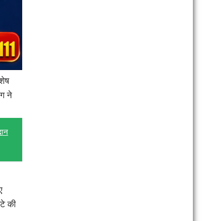
िशेष
ग ने
दान
ए
टे की