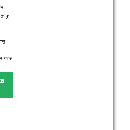
ैन,
छतरपुर
वास,
,
 और गरज
लाख