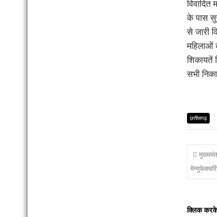
विवादित म
के पास सु
से जारी क
महिलाओं 
शिकायतें म
सभी निकाह
छत्तीसगढ़
मुख्यमं
मेन्युफेक्च
क्लिक करके इन