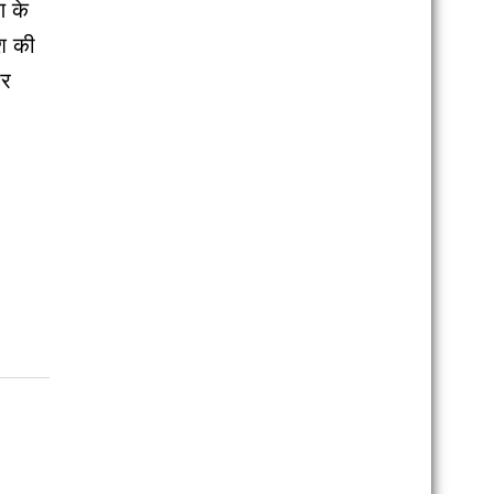
 के
ेश की
ीर