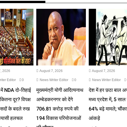
, 2026
August 7, 2026
August 7, 2026
ter Editor
0
News Writer Editor
0
News Writer Editor
में NDA दो-तिहाई
मुख्यमंत्री योगी आदित्यनाथ
देश में हर छठा बाल 
 कितना दूर? विपक्ष
अम्बेडकरनगर को देंगे
मध्य प्रदेश में, 5 साल म
ंसदों के बदले रुख
706.81 करोड़ रुपये की
64% बढ़े मामले; चौंका
 सियासी हलचल
194 विकास परियोजनाओं
आंकड़े