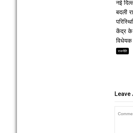
नई दिल्ल
बदली र
परिस्थि
केंद्र 
विधेयक 
राजनीति
Leave