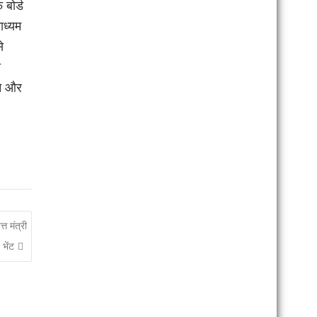
 बोर्ड
ाध्यम
े
ी
ाने और
्त मंत्री
 भेंट