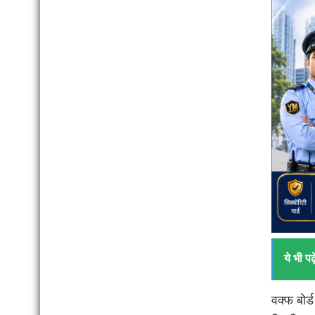
ये भी पढ़े
वक्फ बोर