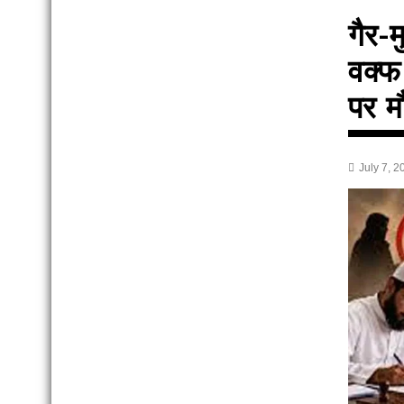
गैर-
वक्फ 
पर म
July 7, 2