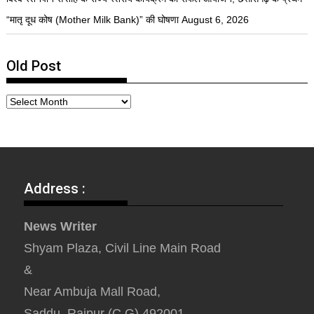
“मातृ दूध कोष (Mother Milk Bank)” की घोषणा
August 6, 2026
Old Post
Address :
News Writer
Shyam Plaza, Civil Line Main Road
&
Near Ambuja Mall Road,
Saddu, Raipur (C.G) 492001