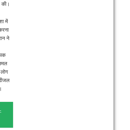
ील की।
ा में
करना
ान ने
्यक
 अमल
म लोग
 डीजल
ए।
-