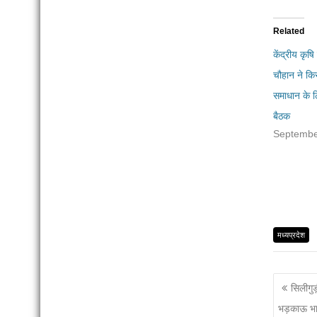
Related
केंद्रीय कृषि
चौहान ने कि
समाधान के ल
बैठक
Septembe
मध्यप्रदेश
सिलीगुड
भड़काऊ भा