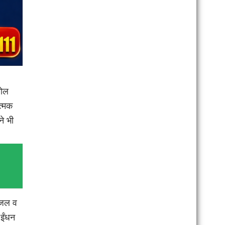
रोल
त्मक
ने भी
,
डीजल व
 ईंधन