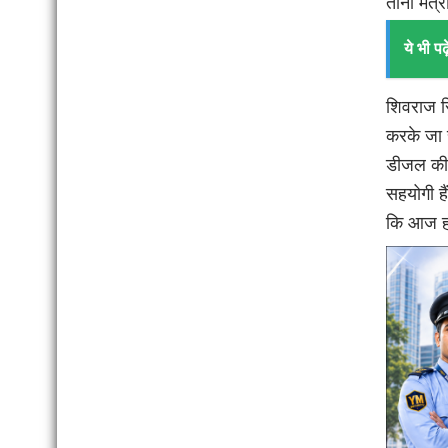
तीनों मंत्
ये भी पढ़े
शिवराज स
करके जा र
डीजल की 
सहयोगी ह
कि आज हम