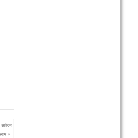
ी
0 आवेदन
 लाभ