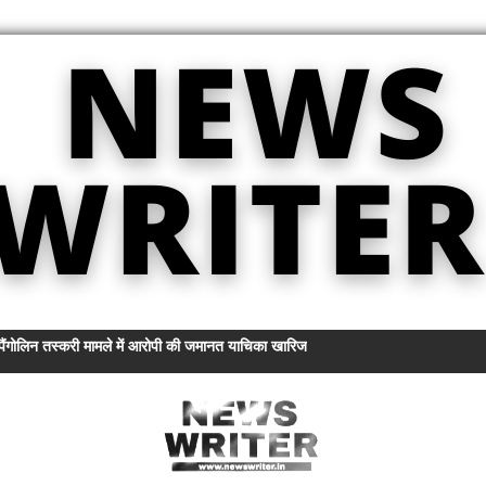
भ पैंगोलिन तस्करी मामले में आरोपी की जमानत याचिका खारिज