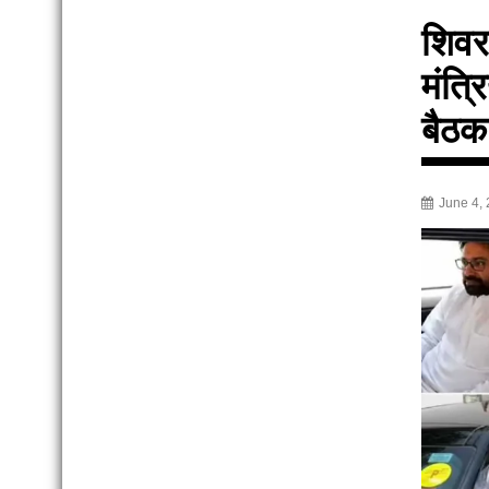
शिवर
मंत्र
बैठक 
June 4,