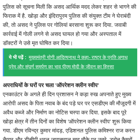
पुलिस को सूचना मिली कि असद आर्थिक मदद लेकर शहर से भागने की
फिराक में है. खोड़ा और इंदिरापुरम पुलिस की संयुक्त टीम ने घेराबंदी
की, तो असद ने पुलिस पर गोलियां बरसाना शुरू कर दिया. जवाबी
कार्रवाई में गोली लगने से असद घायल हो गया और अस्पताल में
डॉक्टरों ने उसे मृत घोषित कर दिया।
ये भी पढ़ें :
मुख्यमंत्री योगी आदित्यनाथ ने कहा- राष्ट्र के प्रति अगाध
प्रेम और संपूर्ण समर्पण का भाव पीएम मोदी के जीवन का हिस्सा
अपराधियों के घरों पर चला 'ऑपरेशन क्लीन स्वीप'
एनकाउंटर के अगले ही दिन प्रशासन ने कड़ा रुख अपनाते हुए मुख्य
आरोपी असद के पिता नवाब के बंद पड़े घर पर एसडीएम की मौजूदगी में
अवैध कब्जे और निर्माण का नोटिस चस्पा कर दिया. इसके बाद पूरे
खोड़ा क्षेत्र में तीन दिनों का विशेष 'ऑपरेशन क्लीन स्वीप' शुरू किया
गया. डीएम रविन्द्र कुमार मांदड़, एडिशनल पुलिस कमिश्नर राज करन
नैय्यर और डीसीपी धवल जायसवाल खुद मौके पर उतरे. ड्रोन कैमरों,