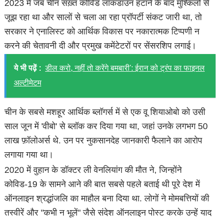
2023 में जब चीन सख़्त कोविड लॉकडाउन हटाने के बाद मुश्किलों से
जूझ रहा था और सालों से चला आ रहा प्रॉपर्टी संकट जारी था, तो
सरकार ने एनालिस्ट को आर्थिक विकास पर नकारात्मक टिप्पणी न
करने की चेतावनी दी और प्रमुख कमेंटेटरों पर सेंसरशिप लगाई।
ये भी पढ़ें :
डील करो, नहीं तो करेंगे बमबारी': ईरान को ट्रंप का फाइनल
अल्टीमेटम
चीन के सबसे मशहूर आर्थिक ब्लॉगर्स में से एक वू शियाओबो को उसी
साल जून में 'वीबो' से ब्लॉक कर दिया गया था, जहां उनके लगभग 50
लाख फ़ॉलोअर्स थे. उन पर नुकसानदेह जानकारी फैलाने का आरोप
लगाया गया था।
2020 में वुहान के डॉक्टर ली वेनलियांग की मौत ने, जिन्होंने
कोविड-19 के सामने आने की बात सबसे पहले बताई थी पूरे देश में
ऑनलाइन श्रद्धांजलि का माहौल बना दिया था. लोगों ने मोमबत्तियों की
तस्वीरें और "कभी न भूलें" जैसे संदेश ऑनलाइन पोस्ट करके उन्हें याद