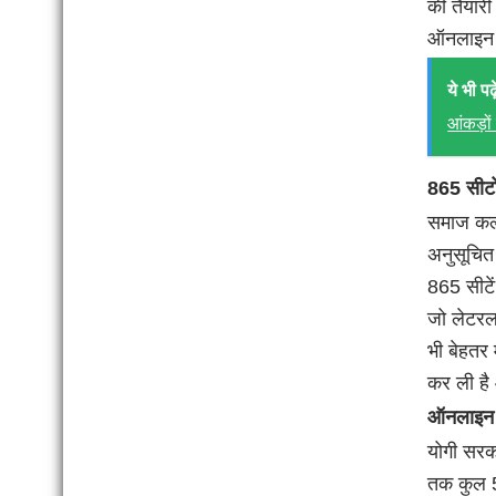
की तैयारी
ऑनलाइन आ
ये भी पढ़े
आंकड़ो
865 सीटों
समाज कल्य
अनुसूचित 
865 सीटें 
जो लेटरल 
भी बेहतर म
कर ली है 
ऑनलाइन आव
योगी सरका
तक कुल 5