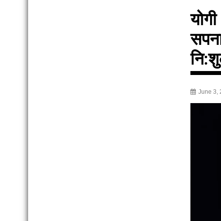
योगी
सपना
नि:शु
June 3,