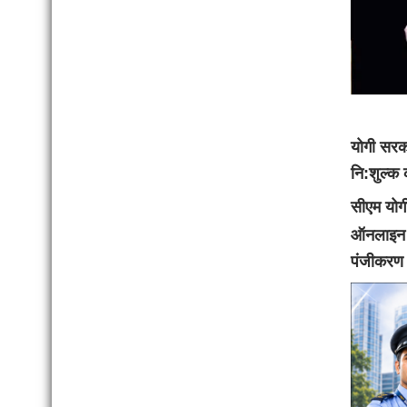
योगी सरक
नि:शुल्क क
सीएम योगी
ऑनलाइन आव
पंजीकरण