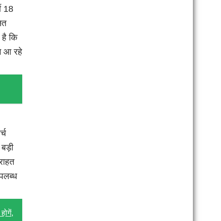
थी 18
ित
 है कि
े आ रहे
्च
 बड़ी
 राहत
उपलब्ध
ोगें,