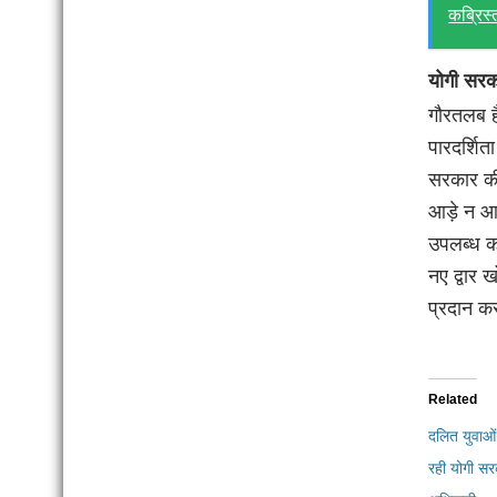
कब्रिस्त
योगी सरका
गौरतलब है
पारदर्शित
सरकार की
आड़े न आए
उपलब्ध क
नए द्वार 
प्रदान क
Related
दलित युवाओं
रही योगी सर