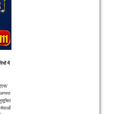
ों में
ईएएस/
 अगस्त
ुसूचित
 सेवाओं