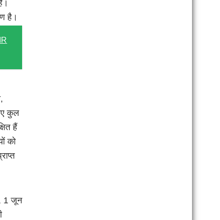
है।
ाण है।
SIR
,
िए कुल
ित हैं
यों को
राप्त
, 1 जून
ी