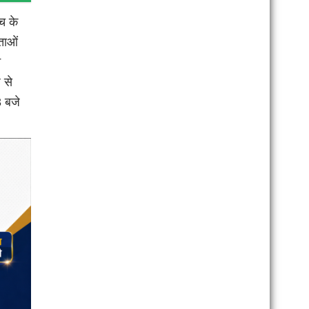
च के
ताओं
े
 से
3 बजे