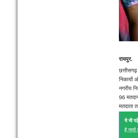
रायपुर.
छत्तीसगढ़
निकायों 
नगरीय निक
96 मतदान
मतदाता तथ
ये भी पढ़े
है नामों