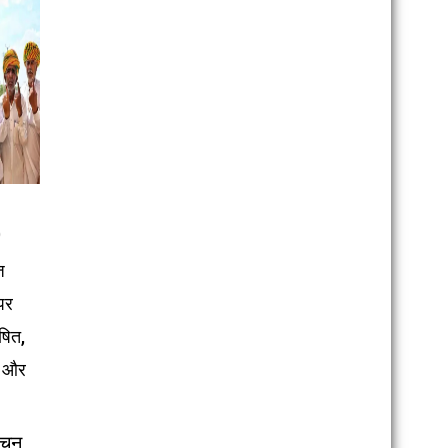
0
ज
 पर
षित,
न और
ाचन