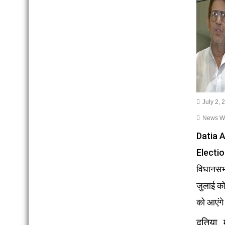
July 2, 
News Wri
Datia 
Electio
विधानसभ
जुलाई क
को आएंगे
दतिया म