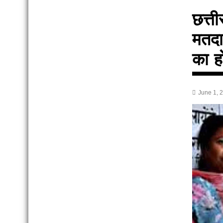
छत्त
मतदा
का ह
June 1, 