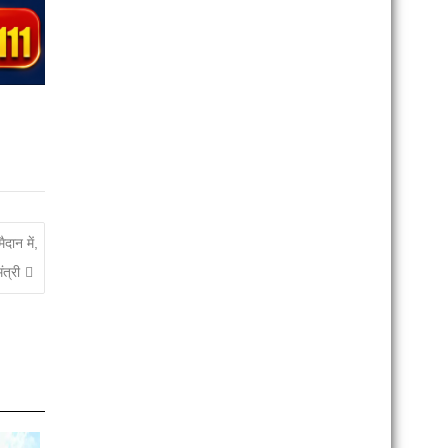
दान में,
ंत्री