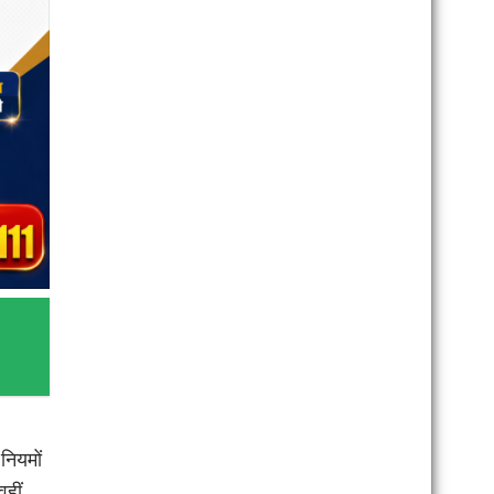
 नियमों
हीं,