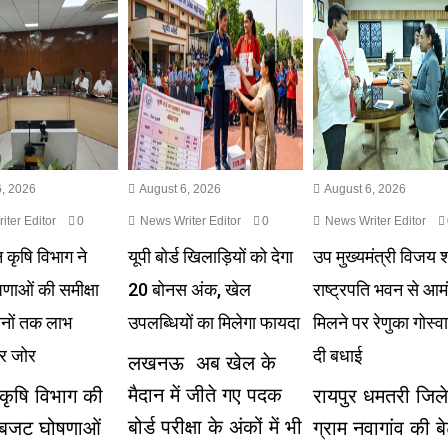
, 2026
August 6, 2026
August 6, 2026
ter Editor
0
News Writer Editor
0
News Writer Editor
 कृषि विभाग ने
यूपी बोर्ड खिलाड़ियों को देगा
उप मुख्यमंत्री विजय शर
ाओं की समीक्षा
20 बोनस अंक, खेल
राष्ट्रपति भवन से आम
ानों तक लाभ
उपलब्धियों का मिलेगा फायदा
मिलने पर रेणुका गोस्व
पर जोर
दी बधाई
लखनऊ अब खेल के
मैदान में जीते गए पदक
कृषि विभाग की
रायपुर धमतरी जिले
बोर्ड परीक्षा के अंकों में भी
न बजट घोषणाओं
ग्राम नवागांव की बे