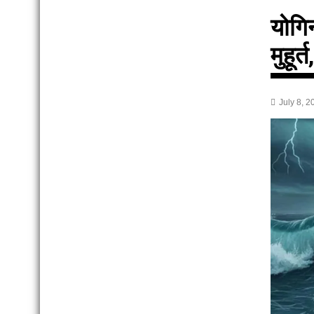
योगि
मुहूर
July 8, 2