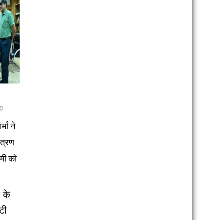
0
्मा ने
ंत्रण
ामी को
 के
टी