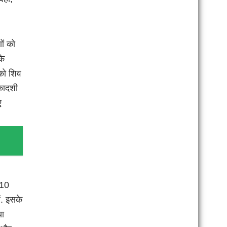
ों को
के
 को शिव
एकादशी
ए
 10
ं. इसके
या