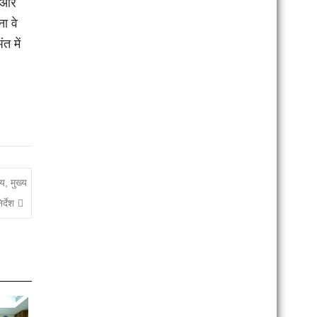
न और
ना वे
त में
य, मुख्य
र्देश