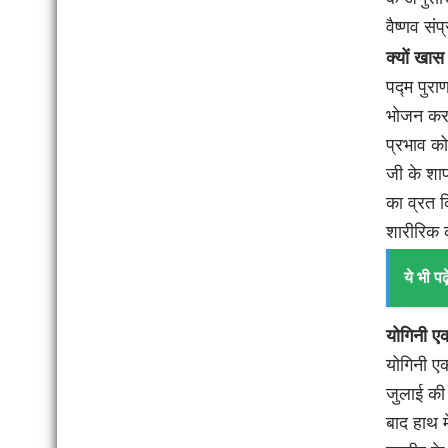
वैष्णव सं
क्यों खास
पद्म पुरा
भोजन करान
प्रभाव को
जी के शाप
का व्रत 
शारीरिक क
ये भी पढ़े
योगिनी ए
योगिनी एक
जुलाई की 
बाद हाथ म