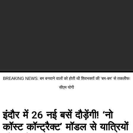
BREAKING NEWS: बम बनवाने वालों को होती थी शिवभक्तों की ‘बम-बम’ से तकलीफः
सीएम योगी
इंदौर में 26 नई बसें दौड़ेंगी! ‘नो
कॉस्ट कॉन्ट्रैक्ट’ मॉडल से यात्रियों