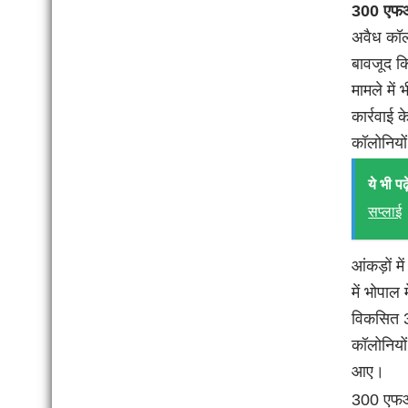
300 एफआई
अवैध कॉल
बावजूद क
मामले मे
कार्रवाई 
कॉलोनियों
ये भी पढ़े
सप्लाई
आंकड़ों म
में भोपाल
विकसित 32
कॉलोनियों
आए।
300 एफआई