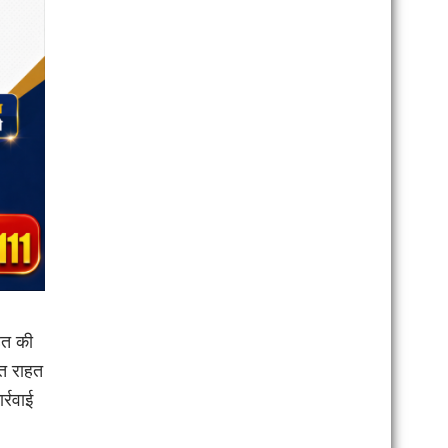
ित की
हत राहत
्रवाई