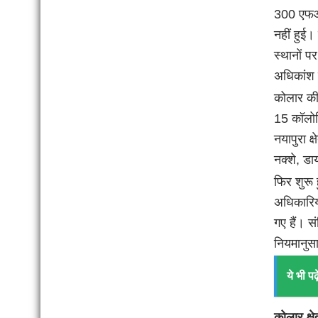
300 एफआई
नहीं हुई।
स्थानों प
अधिकांश क
कोलार की 
15 कॉलोन
नयापुरा क
नक्शे, डा
फिर शुरू
अधिकारियो
गए हैं। स
नियमानुसा
ये भी पढ़े
कोलार क्षे