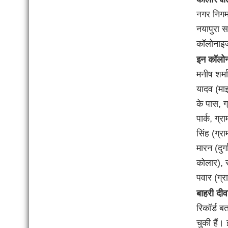
नगर निगम
नयापुरा स
कॉलोनाइज
इन कॉलोन
मनीष शर्म
यादव (माइ
के पास, ग
पार्क, ग्र
सिंह (ग्र
मारन (दुर
कोलार), र
पवार (ग्र
बाहरी दीवा
रिकॉर्ड 
चुकी हैं।