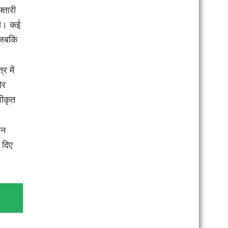
्तारी
या। कई
, जबकि
र में
और
वीकृत
ोन
श दिए