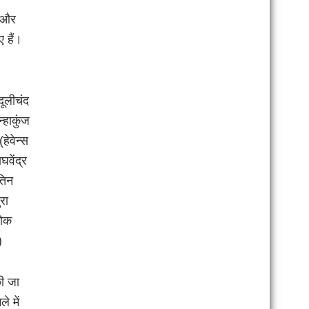
र और
 हैं।
दूलीचंद
्हाकुंज
हेवेन्स
घवेंद्र
ितिन
रा
शोक
)
ी जा
े में