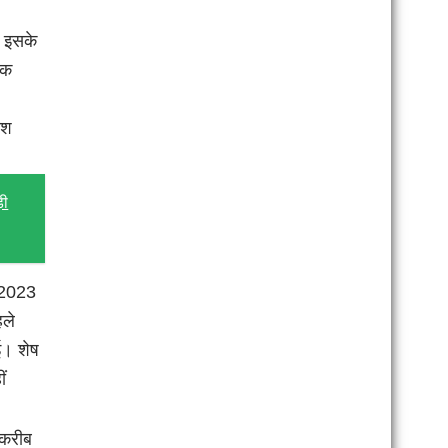
। इसके
एक
ंश
़ी
ष 2023
हले
ई। शेष
ं
 करीब