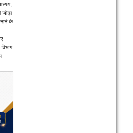
ास्थ्य,
 जोड़ा
नाने के
जाए।
स विभाग
य