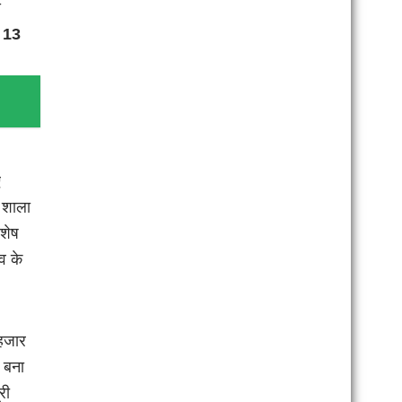
े
ए 13
ए
ा शाला
िशेष
व के
 हजार
ी बना
री