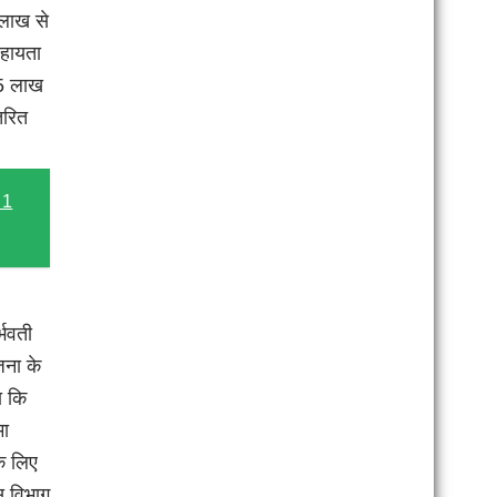
लाख से
हायता
15 लाख
तरित
 1
्भवती
ना के
ा कि
मा
के लिए
स विभाग