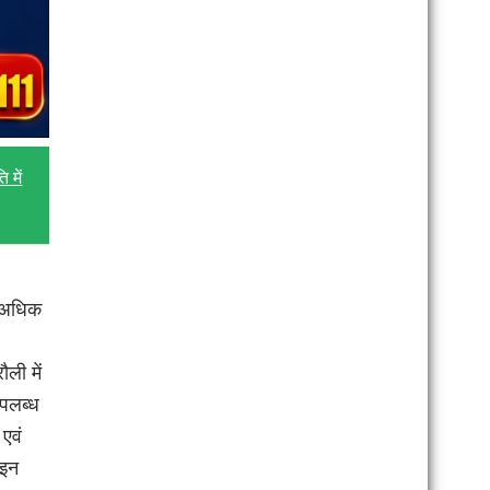
 में
ा अधिक
ली में
उपलब्ध
 एवं
ाइन