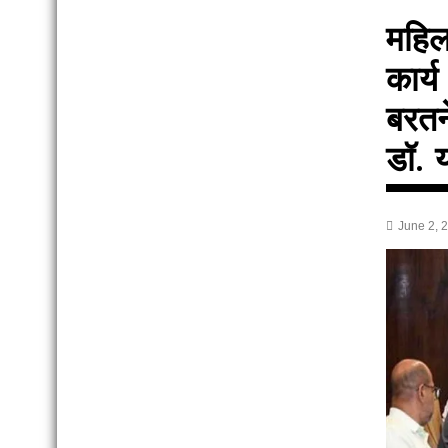
महिल
कार्
बरतने
डॉ. 
June 2, 