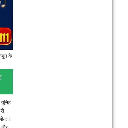
 जून के
ं
 यूनिट
 से
ोक्ता
े तौर