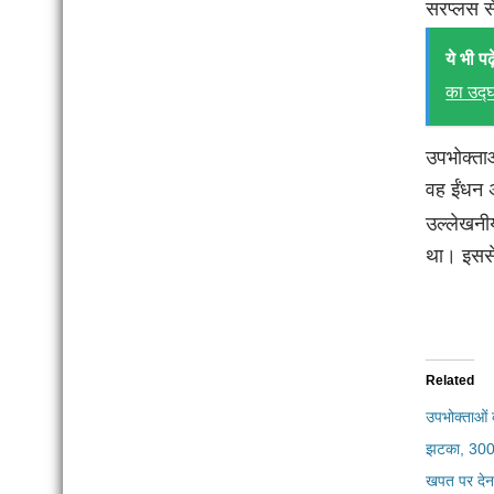
सरप्लस स
ये भी पढ़े
का उद्
उपभोक्ता
वह ईंधन अ
उल्लेखनी
था। इससे
Related
उपभोक्ताओं
झटका, 300 
खपत पर देना