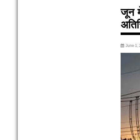
जून 
अतिर
June 1,