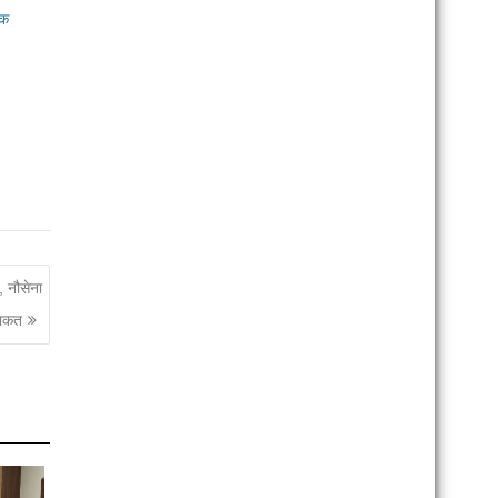
तक
, नौसेना
ताकत