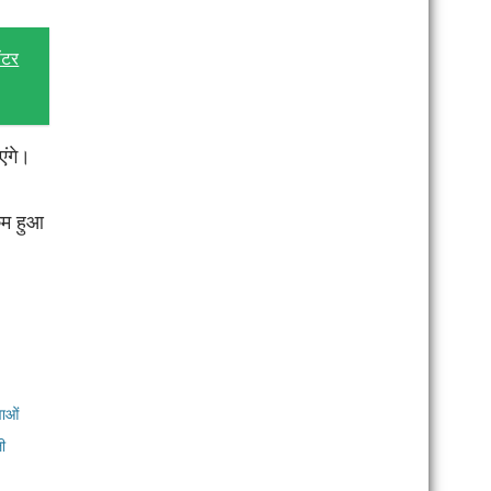
ेंटर
एंगे।
कम हुआ
वाओं
ी