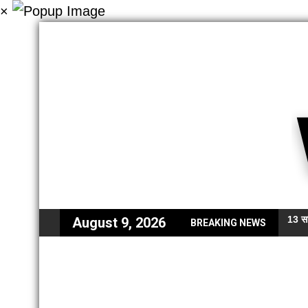
×
13 सा
August 9, 2026
BREAKING NEWS