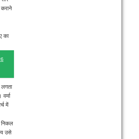
 कराने
ाए का
26
ह लगता
वर्मा
च में
लस निकल
ाय उसे