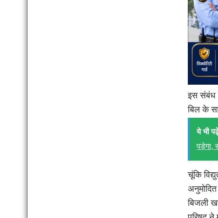
इस संबंध 
बिल के स
ये भी पढ़े
पड़ेगा,
चूंकि विद
अनुमोदित 
बिजली खरी
परिषद ने 