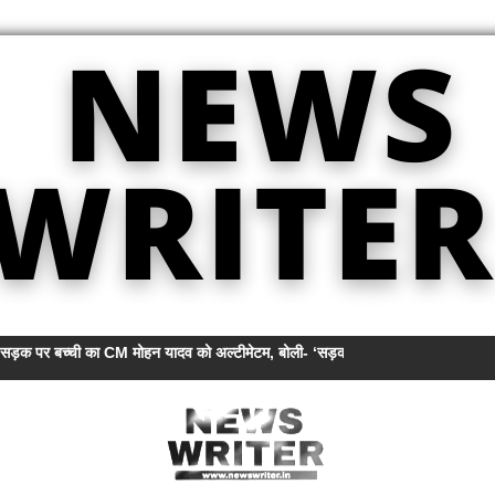
 सड़क पर बच्ची का CM मोहन यादव को अल्टीमेटम, बोली- ‘सड़क बनवाओ, वर्ना कुर्सी से हटवा द