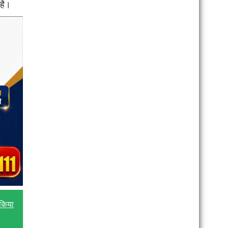
 है।
 किया