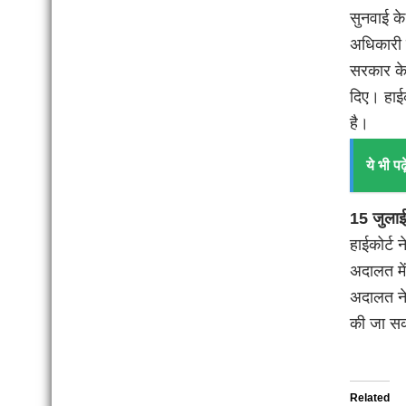
सुनवाई क
अधिकारी न
सरकार के 
दिए। हाई
है।
ये भी पढ़े
15 जुलाई
हाईकोर्ट 
अदालत में
अदालत ने 
की जा स
Related