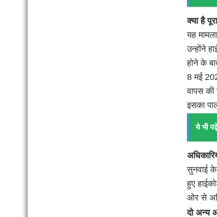
क्या है पू
यह मामला क
उन्होंने 
होने के ब
8 मई 202
वापस की ज
इसका पाल
ये भी पढ़े
अधिकारियो
सुनवाई के
हुए हाईक
ओर से अधि
दो अन्य 