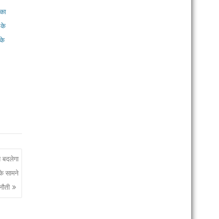
 का
 के
के
े बदलेगा
े सामने
ुनौती