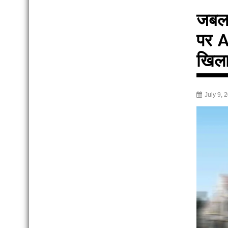
जबलप
पर A
खिला
July 9, 