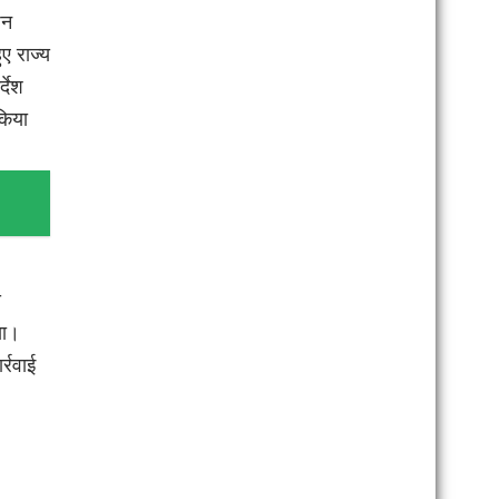
शन
ए राज्य
्देश
किया
े
या।
्रवाई