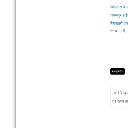
आईएएस शिल्प
जबलपुर हाईक
गिरफ्तारी वा
March 8,
मध्यप्रदेश
13 जुला
को रहना ह