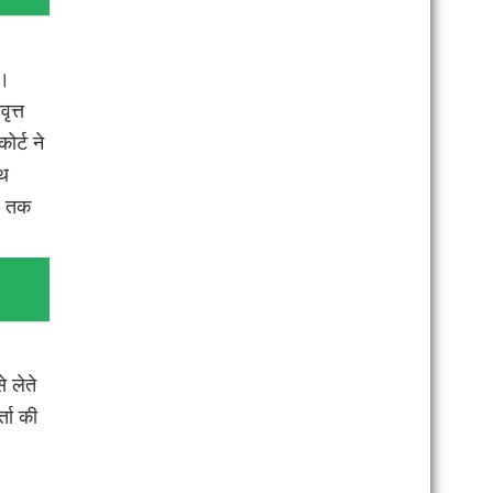
ै।
ृत्त
र्ट ने
ाथ
अब तक
े लेते
ता की