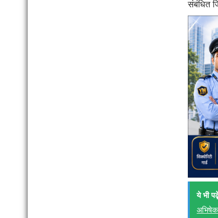
संबंधित ज
ये भी पढ़े
अभिषे