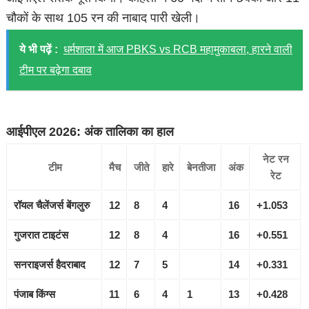
चौकों के साथ 105 रन की नाबाद पारी खेली।
ये भी पढ़ें :
धर्मशाला में आज PBKS vs RCB महामुकाबला, हारने वाली
टीम पर बढ़ेगा दबाव
आईपीएल 2026: अंक तालिका का हाल
नेट रन
टीम
मैच
जीते
हारे
बेनतीजा
अंक
रेट
रॉयल चैलेंजर्स बेंगलुरु
12
8
4
16
+1.053
गुजरात टाइटंस
12
8
4
16
+0.551
सनराइजर्स हैदराबाद
12
7
5
14
+0.331
पंजाब किंग्स
11
6
4
1
13
+0.428