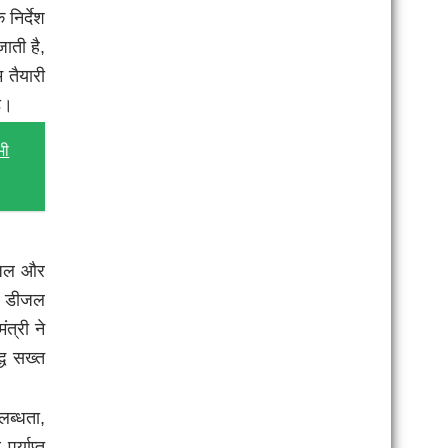
निर्देश
ाती है,
 तैयारी
े।
भी
डीजल और
ें डीजल
त्री ने
्ध सख्त
लब्धता,
र्याप्त