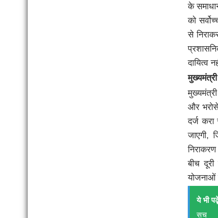
के समाधान
को सर्वो
से निराक
प्रशासन
दायित्व नह
मुख्यमंत्
मुख्यमंत
और भरोसे
दर्ज करा 
जाएगी, ज
निराकरण 
बीच दूर
योजनाओं ए
ये भी पढ़े
सच