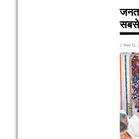
जनता
सबसे 
May 31, 