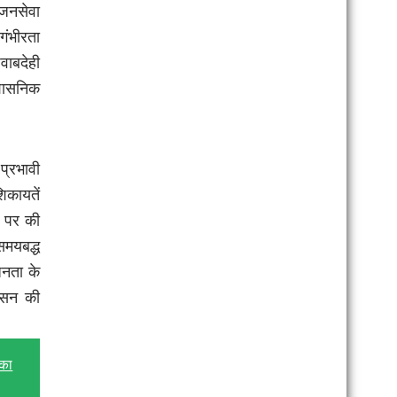
 जनसेवा
गंभीरता
वाबदेही
शासनिक
प्रभावी
िकायतें
र पर की
मयबद्ध
जनता के
ासन की
 का