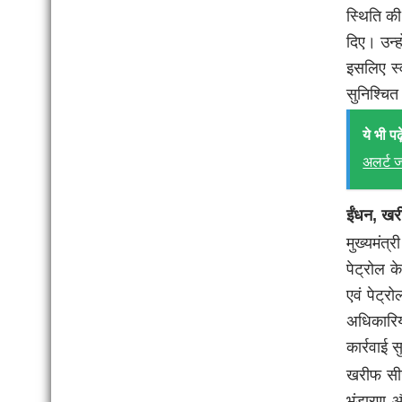
स्थिति की
दिए। उन्
इसलिए स्
सुनिश्चि
ये भी पढ़े
अलर्ट ज
ईंधन, खर
मुख्यमंत
पेट्रोल क
एवं पेट्र
अधिकारिय
कार्रवाई 
खरीफ सीजन
भंडारण औ