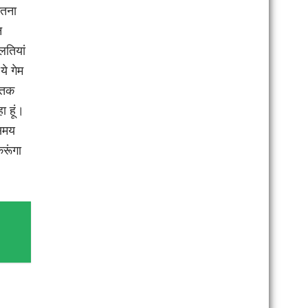
ितना
न
लतियां
ये गेम
े तक
ा हूं।
 समय
रूंगा