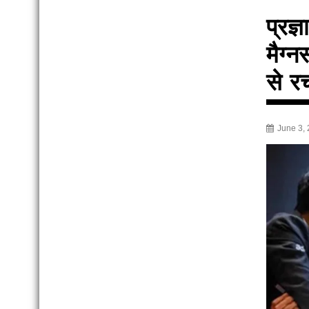
प्रज्
मैग्न
से र
June 3,