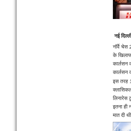
नई दिल्ल
नॉर्वे चे
के खिलाफ 
कार्लसन को
कार्लसन 
इस तरह 19
क्लासिकल 
लिनारेस ट
इतना ही नह
मात दी थ