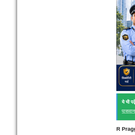
ये भी पढ़े
पासवा
R Pragg