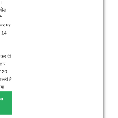
ए।
 खेल
ो
नंबर पर
ो 14
म कर दी
ातार
भी 20
जरूरी है
पाया।
हम