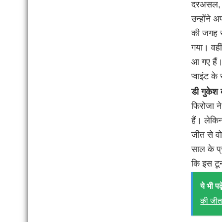
दरअसल, आ
उन्होंने 
की जगह से
गया। वहीं
आ गए हैं।
प्वाइंट क
डी गुकेश 
फिरोजा ने
हैं। लेक
जीत से वो
साल के प्र
कि इस टूर
ये भी पढ़े
की जी