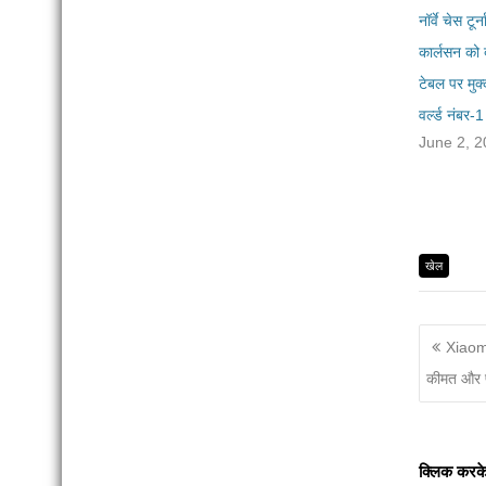
नॉर्वे चेस टूर्
कार्लसन को द
टेबल पर मुक्क
वर्ल्ड नंबर-1
June 2, 
खेल
Xiaomi 
कीमत और 
क्लिक करके इन