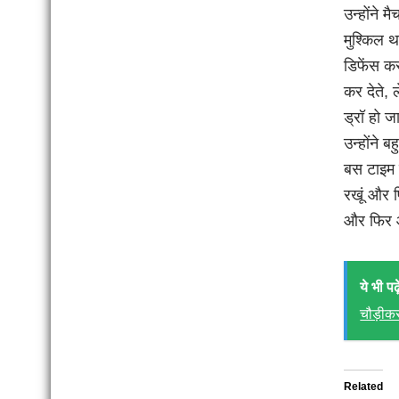
उन्होंने 
मुश्किल थ
डिफेंस कर
कर देते, 
ड्रॉ हो ज
उन्होंने 
बस टाइम स
रखूं और 
और फिर आ
ये भी पढ़े
चौड़ीक
Related