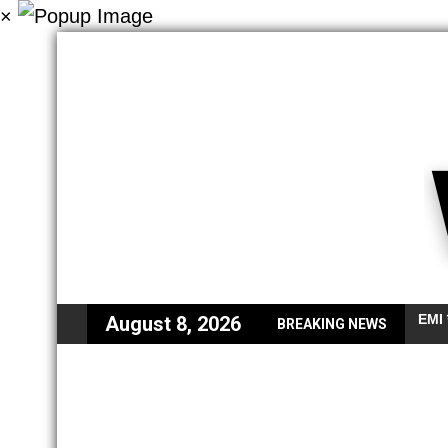
×
EMI न
August 8, 2026
BREAKING NEWS